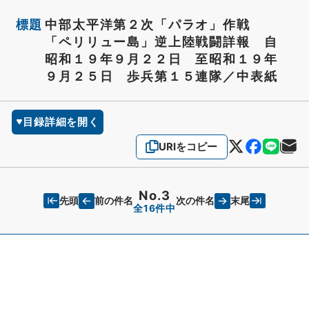
標題
中部太平洋第２次「パラオ」作戦
「ペリリュー島」逆上陸戦闘詳報 自
昭和１９年９月２２日 至昭和１９年
９月２５日 歩兵第１５連隊／中表紙
目録詳細を開く
URIをコピー
No.3
先頭
末尾
前の件名
次の件名
全16件中