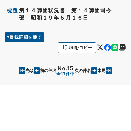
標題
第１４師団状況書 第１４師団司令
部 昭和１９年５月１６日
目録詳細を開く
URIをコピー
No.15
先頭
末尾
前の件名
次の件名
全17件中