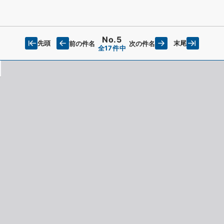
No.5
先頭
末尾
前の件名
次の件名
全17件中