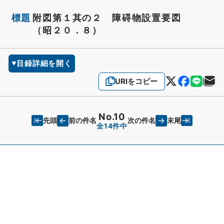
標題
附図第１其の２ 障碍物設置要図
（昭２０．８）
目録詳細を開く
URIをコピー
No.10
先頭
末尾
前の件名
次の件名
全14件中