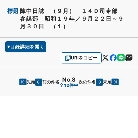
標題
陣中日誌 （９月） １４Ｄ司令部
参謀部 昭和１９年／９月２２日～９
月３０日 （１）
目録詳細を開く
URIをコピー
No.8
先頭
末尾
前の件名
次の件名
全10件中