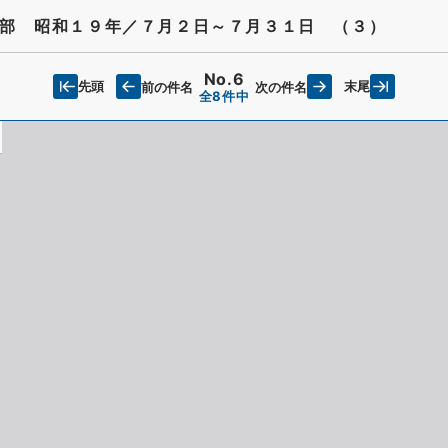
部 昭和１９年／７月２日～７月３１日 （３）
No.6
先頭
末尾
前の件名
次の件名
全8件中