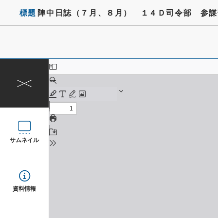
標題
陣中日誌（７月、８月） １４Ｄ司令部 参謀
サムネイル
資料情報