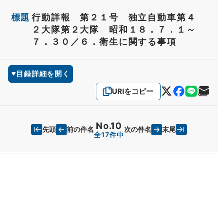
標題
行動詳報 第２１号 独立自動車第４
２大隊第２大隊 昭和１８．７．１～
７．３０／６．衛生に関する事項
目録詳細を開く
URIをコピー
No.10
先頭
末尾
前の件名
次の件名
全17件中