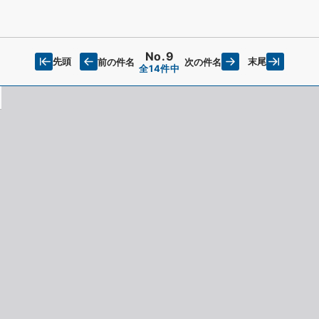
No.9
先頭
末尾
前の件名
次の件名
全14件中