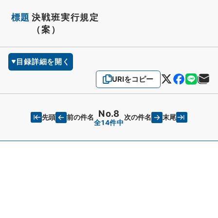
標題
決戦班実行規定
（案）
目録詳細を開く
URIをコピー
No.8
先頭
末尾
前の件名
次の件名
全14件中