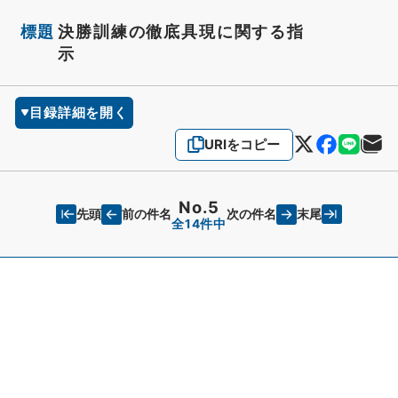
標題
決勝訓練の徹底具現に関する指
示
目録詳細を開く
URIをコピー
No.5
先頭
末尾
前の件名
次の件名
全14件中