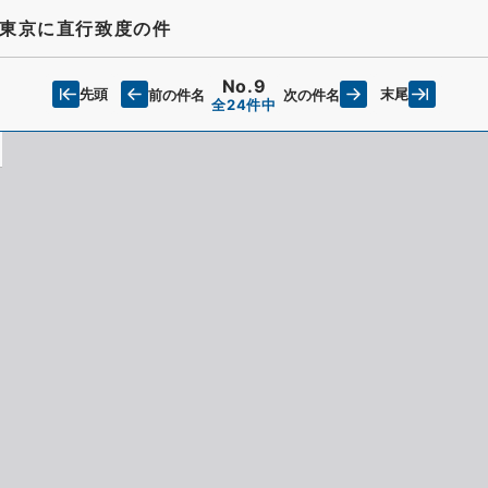
東京に直行致度の件
No.9
先頭
末尾
前の件名
次の件名
全24件中