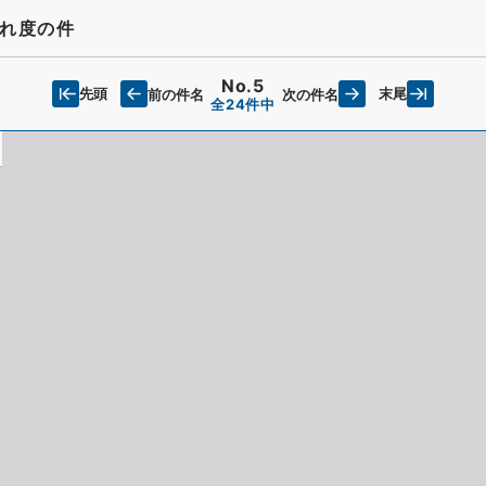
れ度の件
No.5
先頭
末尾
前の件名
次の件名
全24件中