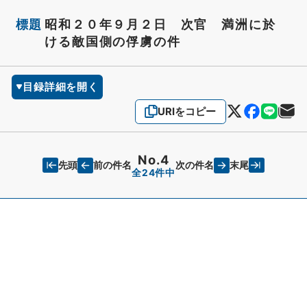
標題
昭和２０年９月２日 次官 満洲に於
ける敵国側の俘虜の件
目録詳細を開く
URIをコピー
No.4
先頭
末尾
前の件名
次の件名
全24件中