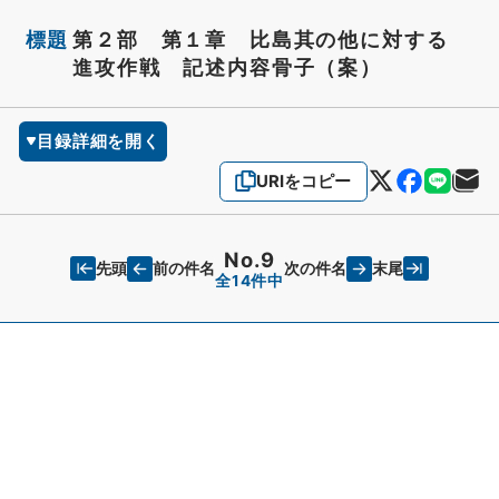
標題
第２部 第１章 比島其の他に対する
進攻作戦 記述内容骨子（案）
目録詳細を開く
URIをコピー
No.9
先頭
末尾
前の件名
次の件名
全14件中