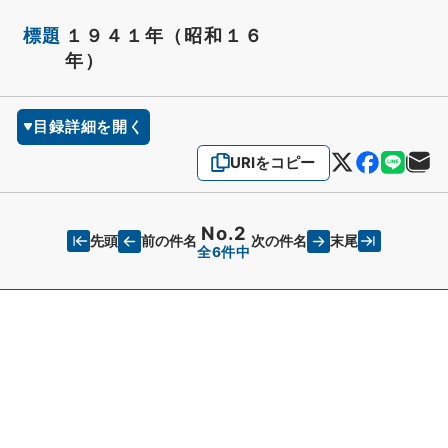
標題
１９４１年（昭和１６
年）
目録詳細を開く
URIをコピー
No.2
先頭
末尾
前の件名
次の件名
全6件中