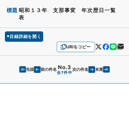
標題
昭和１３年 支那事変 年次歴日一覧
表
目録詳細を開く
URIをコピー
No.3
先頭
末尾
前の件名
次の件名
全7件中