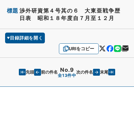
標題
渉外研資第４号其の６ 大東亜戦争歴
日表 昭和１８年度自７月至１２月
目録詳細を開く
URIをコピー
No.9
先頭
末尾
前の件名
次の件名
全13件中