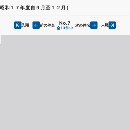
昭和１７年度自９月至１２月）
No.7
先頭
末尾
前の件名
次の件名
全13件中