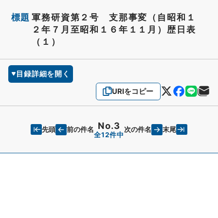
標題
軍務研資第２号 支那事変（自昭和１
２年７月至昭和１６年１１月）歴日表
（１）
目録詳細を開く
URIをコピー
No.3
先頭
末尾
前の件名
次の件名
全12件中