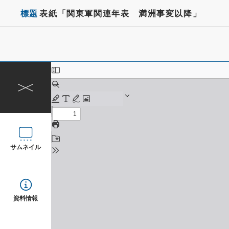
標題
表紙「関東軍関連年表 満洲事変以降」
サムネイル
資料情報