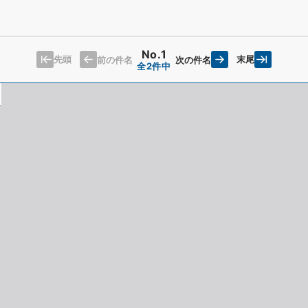
No.1
先頭
末尾
前の件名
次の件名
全2件中