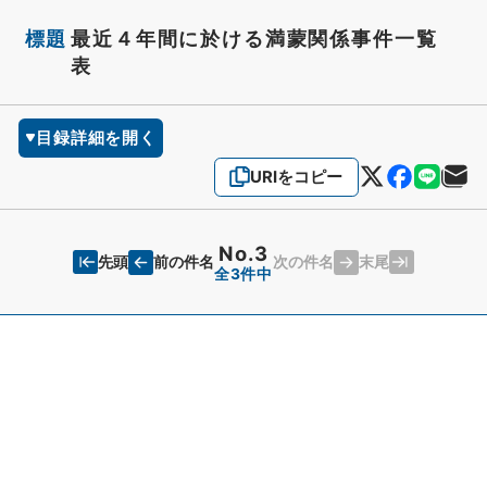
標題
最近４年間に於ける満蒙関係事件一覧
表
目録詳細を開く
URIをコピー
No.3
先頭
末尾
前の件名
次の件名
全3件中