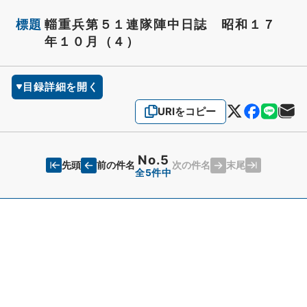
標題
輜重兵第５１連隊陣中日誌 昭和１７
年１０月（４）
目録詳細を開く
URIをコピー
No.5
先頭
末尾
前の件名
次の件名
全5件中