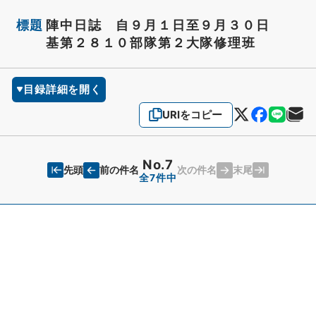
標題
陣中日誌 自９月１日至９月３０日
基第２８１０部隊第２大隊修理班
目録詳細を開く
URIをコピー
No.7
先頭
末尾
前の件名
次の件名
全7件中