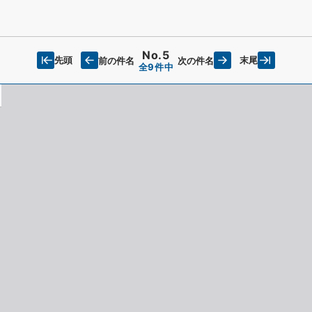
No.5
先頭
末尾
前の件名
次の件名
全9件中