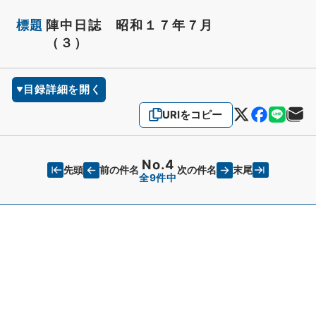
標題
陣中日誌 昭和１７年７月
（３）
目録詳細を開く
URIをコピー
No.4
先頭
末尾
前の件名
次の件名
全9件中