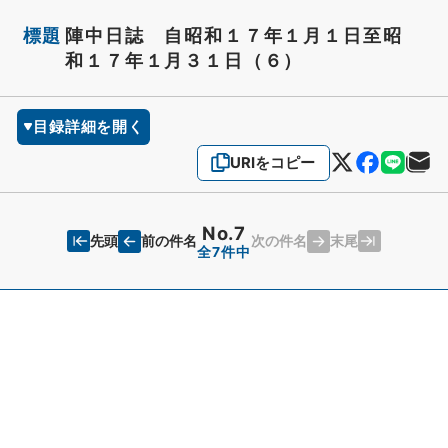
標題
陣中日誌 自昭和１７年１月１日至昭
和１７年１月３１日（６）
目録詳細を開く
URIをコピー
No.7
先頭
末尾
前の件名
次の件名
全7件中