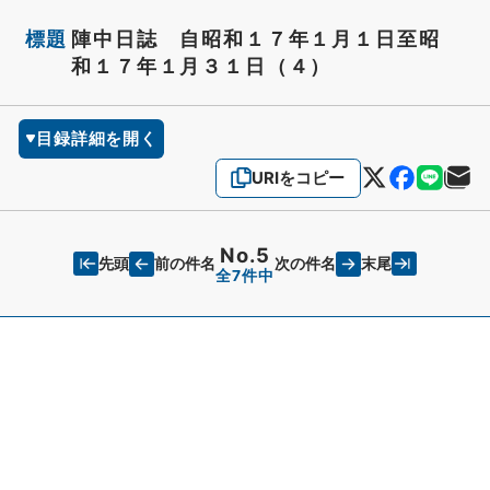
標題
陣中日誌 自昭和１７年１月１日至昭
和１７年１月３１日（４）
目録詳細を開く
URIをコピー
No.5
先頭
末尾
前の件名
次の件名
全7件中