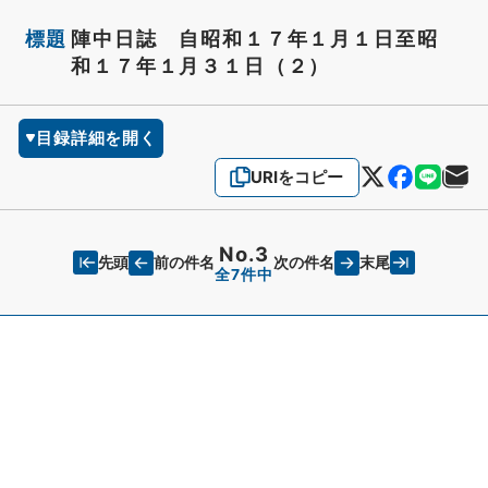
標題
陣中日誌 自昭和１７年１月１日至昭
和１７年１月３１日（２）
目録詳細を開く
URIをコピー
No.3
先頭
末尾
前の件名
次の件名
全7件中