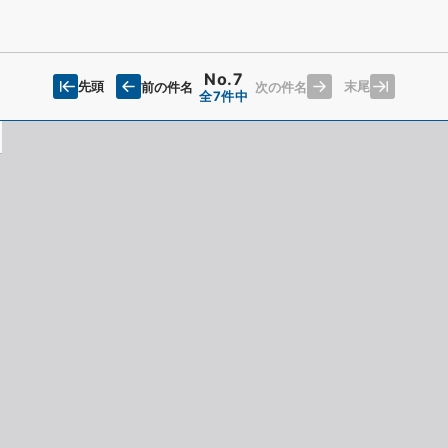
No.7
先頭
末尾
前の件名
次の件名
全7件中