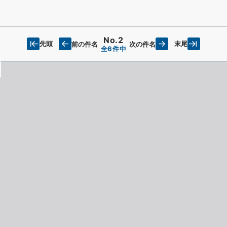
No.2
先頭
末尾
前の件名
次の件名
全6件中