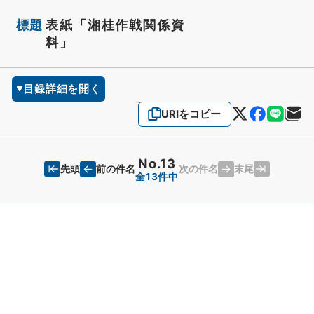
標題
表紙「湘桂作戦関係資
料」
目録詳細を開く
URIをコピー
No.13
先頭
末尾
前の件名
次の件名
全13件中