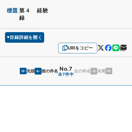
標題
第４ 経験
録
目録詳細を開く
URIをコピー
No.7
先頭
末尾
前の件名
次の件名
全7件中