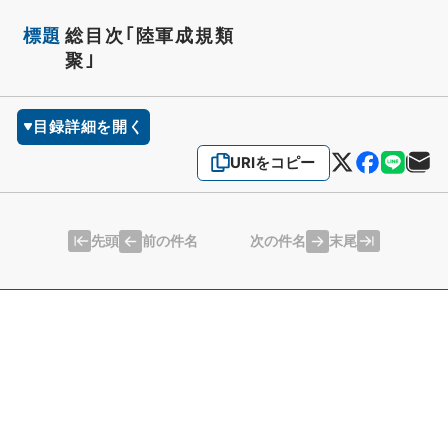
標題
総目次｢陸軍成規類
聚｣
目録詳細を開く
URIをコピー
先頭
末尾
前の件名
次の件名