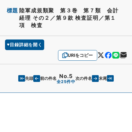
標題
陸軍成規類聚 第３巻 第７類 会計
経理 その２／第９款 検査証明／第１
項 検査
目録詳細を開く
URIをコピー
No.5
先頭
末尾
前の件名
次の件名
全25件中