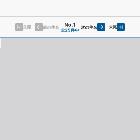
｣
No.1
先頭
末尾
前の件名
次の件名
全25件中