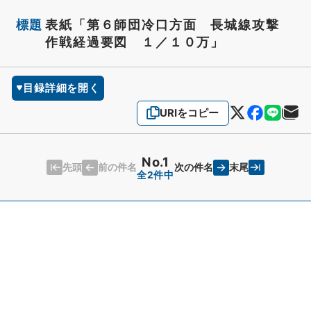
標題
表紙「第６師団冷口方面 長城線攻撃
作戦経過要図 １／１０万」
目録詳細を開く
URIをコピー
No.1
先頭
末尾
前の件名
次の件名
全2件中