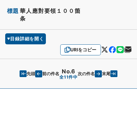
標題
華人應對要領１００箇
条
目録詳細を開く
URIをコピー
No.6
先頭
末尾
前の件名
次の件名
全11件中