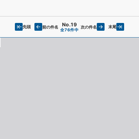
No.19
先頭
末尾
前の件名
次の件名
全76件中