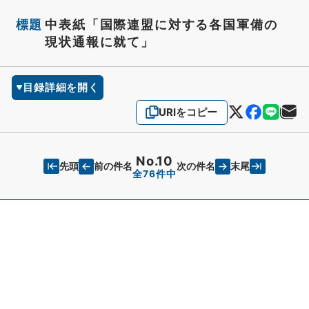
標題
中表紙「国際連盟に対する各国軍備の
現状通報に就て」
目録詳細を開く
URIをコピー
No.10
先頭
末尾
前の件名
次の件名
全76件中