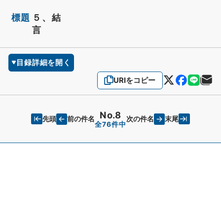
標題
５、結
言
目録詳細を開く
URIをコピー
No.8
先頭
末尾
前の件名
次の件名
全76件中