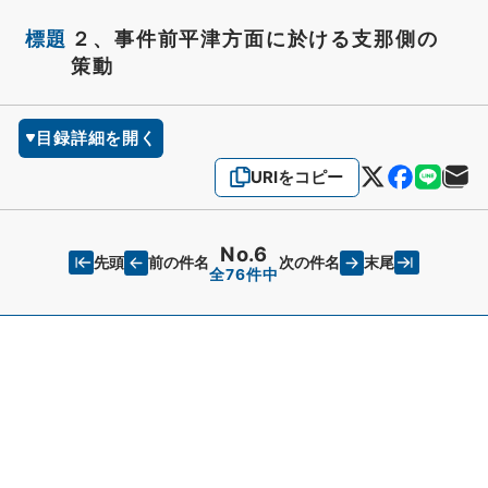
標題
２、事件前平津方面に於ける支那側の
策動
目録詳細を開く
URIをコピー
No.6
先頭
末尾
前の件名
次の件名
全76件中