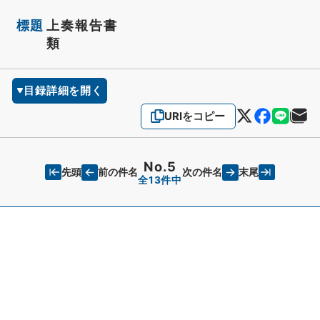
標題
上奏報告書
類
目録詳細を開く
URIをコピー
No.5
先頭
末尾
前の件名
次の件名
全13件中