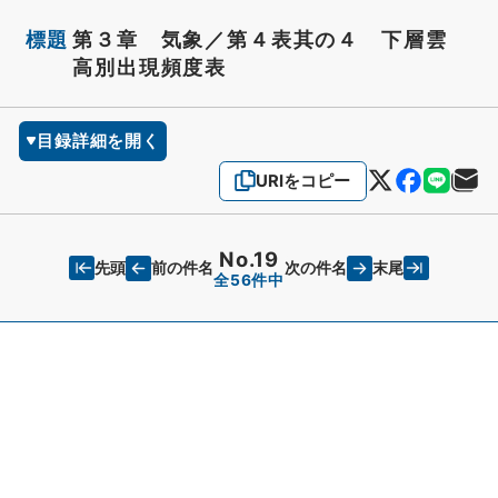
標題
第３章 気象／第４表其の４ 下層雲
高別出現頻度表
目録詳細を開く
URIをコピー
No.19
先頭
末尾
前の件名
次の件名
全56件中