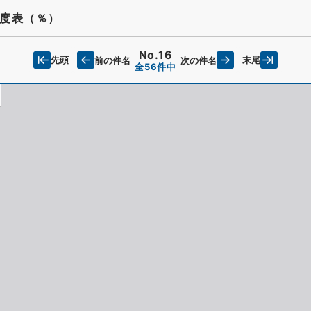
度表（％）
No.16
先頭
末尾
前の件名
次の件名
全56件中