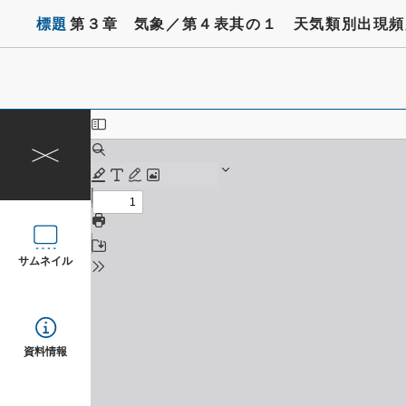
標題
第３章 気象／第４表其の１ 天気類別出現頻
サムネイル
資料情報