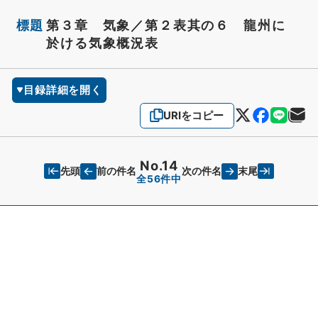
標題
第３章 気象／第２表其の６ 龍州に
於ける気象概況表
目録詳細を開く
URIをコピー
No.14
先頭
末尾
前の件名
次の件名
全56件中