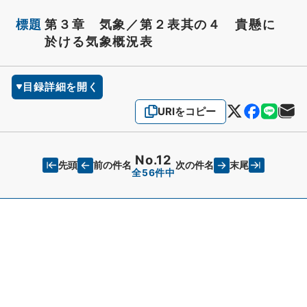
標題
第３章 気象／第２表其の４ 貴懸に
於ける気象概況表
目録詳細を開く
URIをコピー
No.12
先頭
末尾
前の件名
次の件名
全56件中