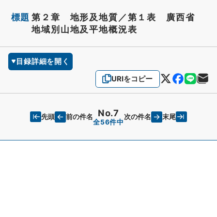
標題
第２章 地形及地質／第１表 廣西省
地域別山地及平地概況表
目録詳細を開く
URIをコピー
No.7
先頭
末尾
前の件名
次の件名
全56件中