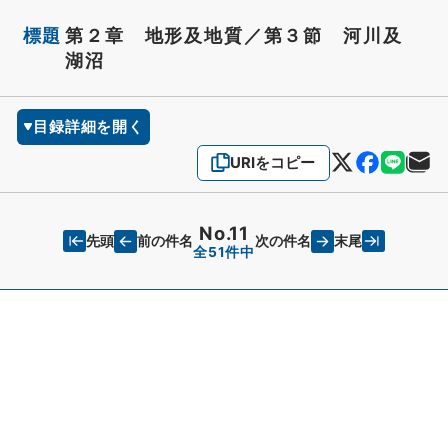
標題
第２章 地形及地質／第３節 河川及
湖沼
目録詳細を開く
URIをコピー
No.11
先頭
末尾
前の件名
次の件名
全51件中