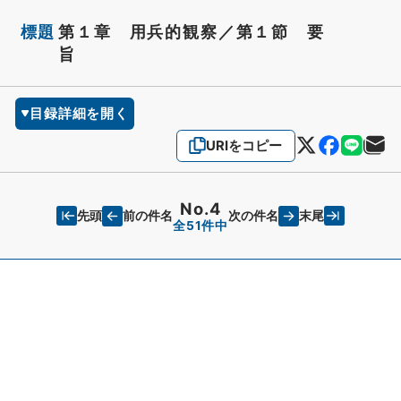
標題
第１章 用兵的観察／第１節 要
旨
目録詳細を開く
URIをコピー
No.4
先頭
末尾
前の件名
次の件名
全51件中