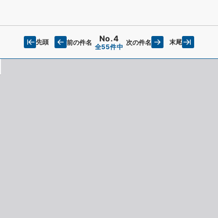
No.4
先頭
末尾
前の件名
次の件名
全55件中